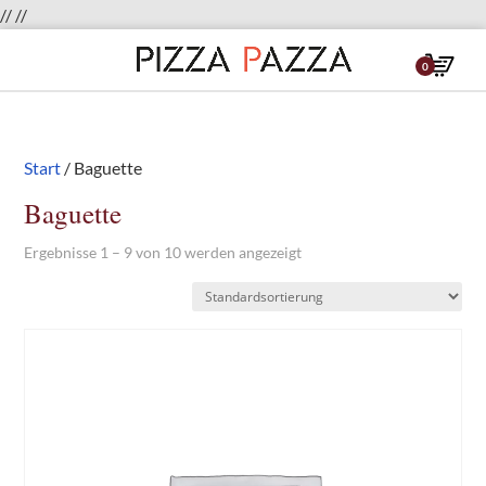
//
//
Start
/ Baguette
Baguette
Ergebnisse 1 – 9 von 10 werden angezeigt